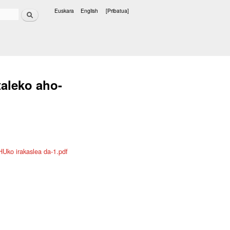
Bilatu
Euskara
English
[Pribatua]
Hizkuntzak
taleko aho-
EHUko irakaslea da-1.pdf