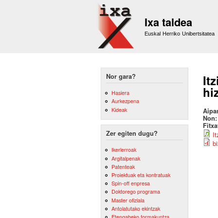
Ixa taldea
Euskal Herriko Unibertsitatea
Nor gara?
It
hi
Hasiera
Aurkezpena
Kideak
Aipa
Non
Fitx
Zer egiten dugu?
I
b
Ikerlerroak
Argitalpenak
Patenteak
Proiektuak eta kontratuak
Spin-off enpresa
Doktorego programa
Master ofiziala
Antolatutako ekintzak
Etengabeko formakuntza