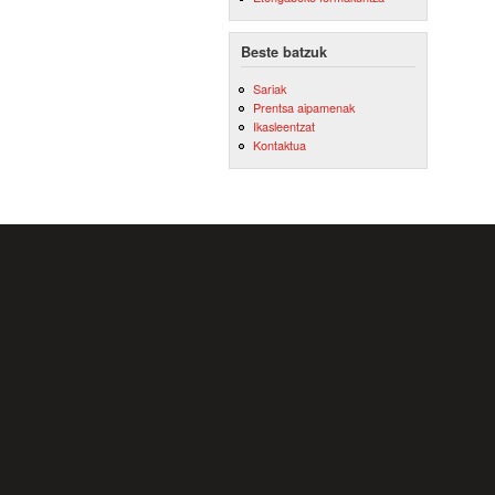
Beste batzuk
Sariak
Prentsa aipamenak
Ikasleentzat
Kontaktua