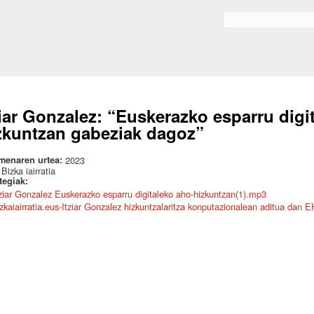
Skip to
main
Bilaketa formularioa
content
ziar Gonzalez: “Euskerazko esparru digi
zkuntzan gabeziak dagoz”
menaren urtea:
2023
:
Bizka iairratia
ategiak:
tziar Gonzalez Euskerazko esparru digitaleko aho-hizkuntzan(1).mp3
izkaiairratia.eus-Itziar Gonzalez hizkuntzalaritza konputazionalean aditua dan 