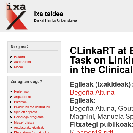
Sk
m
Ixa taldea
co
Euskal Herriko Unibertsitatea
CLinkaRT at 
Nor gara?
Task on Linki
Hasiera
Aurkezpena
in the Clinic
Kideak
Zer egiten dugu?
Egileak (ixakideak)
Begoña Altuna
Ikerlerroak
Argitalpenak
Egileak:
Patenteak
Begoña Altuna, Gout
Proiektuak eta kontratuak
Spin-off enpresa
Magnini, Manuela Sp
Doktorego programa
Fitxategi publikoak
Master ofiziala
Antolatutako ekintzak
paper43.pdf
Etengabeko formakuntza