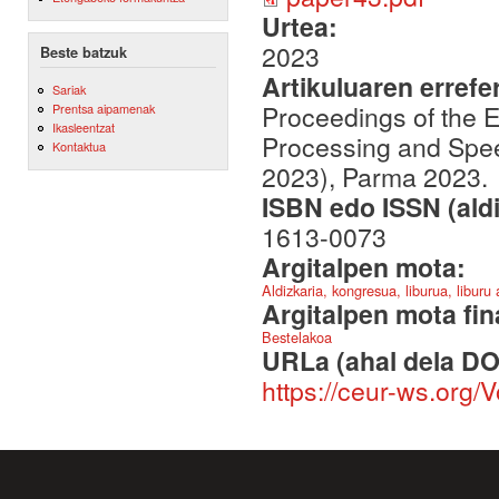
Urtea:
2023
Beste batzuk
Artikuluaren errefe
Sariak
Proceedings of the 
Prentsa aipamenak
Ikasleentzat
Processing and Spee
Kontaktua
2023), Parma 2023.
ISBN edo ISSN (aldi
1613-0073
Argitalpen mota:
Aldizkaria, kongresua, liburua, liburu
Argitalpen mota fin
Bestelakoa
URLa (ahal dela DO
https://ceur-ws.org/