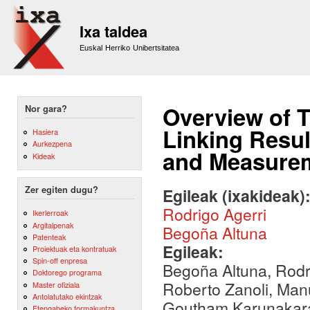
Sk
m
Ixa taldea
co
Euskal Herriko Unibertsitatea
Overview of 
Nor gara?
Linking Resul
Hasiera
Aurkezpena
and Measure
Kideak
Zer egiten dugu?
Egileak (ixakideak)
Rodrigo Agerri
Ikerlerroak
Argitalpenak
Begoña Altuna
Patenteak
Egileak:
Proiektuak eta kontratuak
Spin-off enpresa
Begoña Altuna, Rodri
Doktorego programa
Roberto Zanoli, Manu
Master ofiziala
Antolatutako ekintzak
Goutham Karunakar
Etengabeko formakuntza