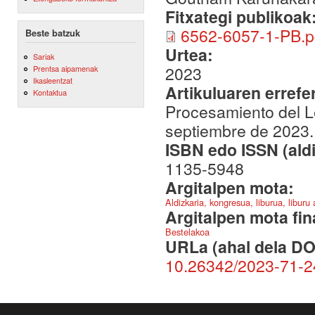
Fitxategi publikoak
6562-6057-1-PB.p
Beste batzuk
Urtea:
Sariak
2023
Prentsa aipamenak
Ikasleentzat
Artikuluaren errefe
Kontaktua
Procesamiento del Le
septiembre de 2023.
ISBN edo ISSN (aldi
1135-5948
Argitalpen mota:
Aldizkaria, kongresua, liburua, liburu
Argitalpen mota fin
Bestelakoa
URLa (ahal dela DO
10.26342/2023-71-2