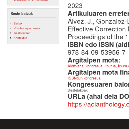
2023
Artikuluaren errefe
Beste batzuk
Álvez, J., Gonzalez-
Sariak
Effective Correctio
Prentsa aipamenak
Ikasleentzat
Proceedings of the 
Kontaktua
ISBN edo ISSN (aldi
978-84-09-53956-7
Argitalpen mota:
Aldizkaria, kongresua, liburua, liburu
Argitalpen mota fin
ISBNdun kongresua
Kongresuaren balor
Bestelakoak
URLa (ahal dela DO
https://aclanthology