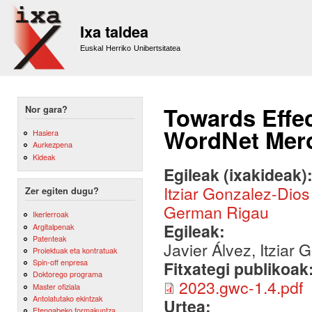
Sk
m
Ixa taldea
co
Euskal Herriko Unibertsitatea
Towards Effe
Nor gara?
WordNet Mer
Hasiera
Aurkezpena
Kideak
Egileak (ixakideak)
Itziar Gonzalez-Dios
Zer egiten dugu?
German Rigau
Ikerlerroak
Egileak:
Argitalpenak
Patenteak
Javier Álvez, Itziar
Proiektuak eta kontratuak
Spin-off enpresa
Fitxategi publikoak
Doktorego programa
2023.gwc-1.4.pdf
Master ofiziala
Antolatutako ekintzak
Urtea:
Etengabeko formakuntza