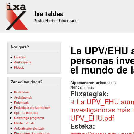
Sk
m
Ixa taldea
co
Euskal Herriko Unibertsitatea
La UPV/EHU a
Nor gara?
personas inve
Hasiera
Aurkezpena
el mundo de l
Kideak
Zer egiten dugu?
Aipamenaren urtea:
2023
Non:
ehu.eus
Fitxategiak:
Ikerlerroak
Argitalpenak
La UPV_EHU aumen
Patenteak
investigadoras más i
Proiektuak eta kontratuak
Spin-off enpresa
UPV_EHU.pdf
Doktorego programa
Master ofiziala
Esteka:
Antolatutako ekintzak
https://www.ehu.eus
Etengabeko formakuntza