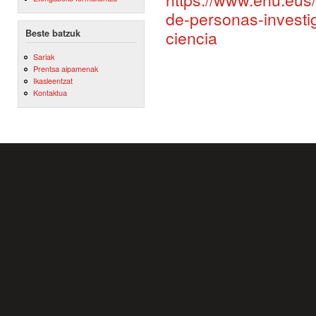
de-personas-investi
ciencia
Beste batzuk
Sariak
Prentsa aipamenak
Ikasleentzat
Kontaktua