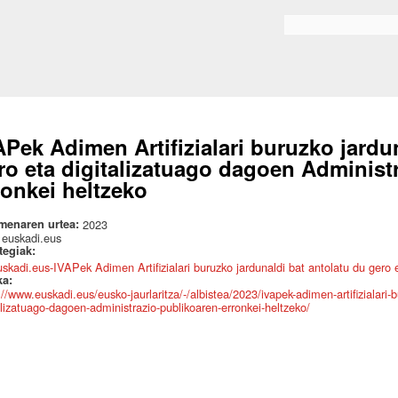
Skip to
main
Bilaketa formularioa
content
APek Adimen Artifizialari buruzko jardun
ro eta digitalizatuago dagoen Administ
ronkei heltzeko
menaren urtea:
2023
:
euskadi.eus
ategiak:
uskadi.eus-IVAPek Adimen Artifizialari buruzko jardunaldi bat antolatu du gero 
ka:
://www.euskadi.eus/eusko-jaurlaritza/-/albistea/2023/ivapek-adimen-artifizialari-
alizatuago-dagoen-administrazio-publikoaren-erronkei-heltzeko/