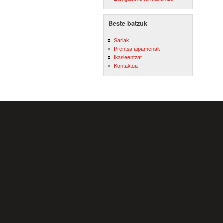
Beste batzuk
Sariak
Prentsa aipamenak
Ikasleentzat
Kontaktua