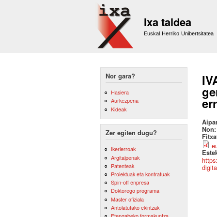
Ixa taldea
Euskal Herriko Unibertsitatea
Nor gara?
IV
ge
Hasiera
er
Aurkezpena
Kideak
Aipa
Non
Zer egiten dugu?
Fitx
e
Ikerlerroak
Este
Argitalpenak
https
Patenteak
digit
Proiektuak eta kontratuak
Spin-off enpresa
Doktorego programa
Master ofiziala
Antolatutako ekintzak
Etengabeko formakuntza