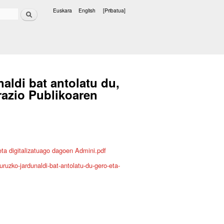
Bilatu
Euskara
English
[Pribatua]
Hizkuntzak
aldi bat antolatu du,
razio Publikoaren
eta digitalizatuago dagoen Admini.pdf
buruzko-jardunaldi-bat-antolatu-du-gero-eta-