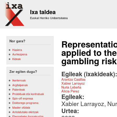
Sk
m
Ixa taldea
co
Euskal Herriko Unibertsitatea
Representatio
Nor gara?
applied to the
Hasiera
Aurkezpena
gambling ris
Kideak
Zer egiten dugu?
Egileak (ixakideak)
Arantza Casillas
Ikerlerroak
Xabier Larrayoz
Argitalpenak
Nuria Lebeña
Patenteak
Alicia Pérez
Proiektuak eta kontratuak
Egileak:
Spin-off enpresa
Xabier Larrayoz, Nur
Doktorego programa
Master ofiziala
Urtea:
Antolatutako ekintzak
Etengabeko formakuntza