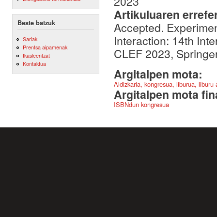
2023
Artikuluaren errefe
Beste batzuk
Accepted. Experimenta
Interaction: 14th In
Sariak
Prentsa aipamenak
CLEF 2023, Springer 
Ikasleentzat
Kontaktua
Argitalpen mota:
Aldizkaria, kongresua, liburua, liburu
Argitalpen mota fin
ISBNdun kongresua