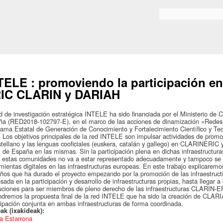
Skip to
main
Bilaketa formularioa
content
TELE : promoviendo la participación en 
IC CLARIN y DARIAH
d de investigación estratégica INTELE ha sido financiada por el Ministerio de 
a (RED2018-102797-E), en el marco de las acciones de dinamización «Redes d
ama Estatal de Generación de Conocimiento y Fortalecimiento Científico y Te
 Los objetivos principales de la red INTELE son impulsar actividades de promo
stellano y las lenguas cooficiales (euskera, catalán y gallego) en CLARINERIC 
al de España en las mismas. Sin la participación plena en dichas infraestructuras
 estas comunidades no va a estar representado adecuadamente y tampoco se po
mientas digitales en las infraestructuras europeas. En este trabajo explicaremos
ños que ha durado el proyecto empezando por la promoción de las infraestruct
esada en la participación y desarrollo de infraestructuras propias, hasta llegar 
tuciones para ser miembros de pleno derecho de las infraestructuras CLARIN
dremos la propuesta final de la red INTELE que ha sido la creación de CLARIA
cipación conjunta en ambas infraestructuras de forma coordinada.
ak (ixakideak):
a Estarrona