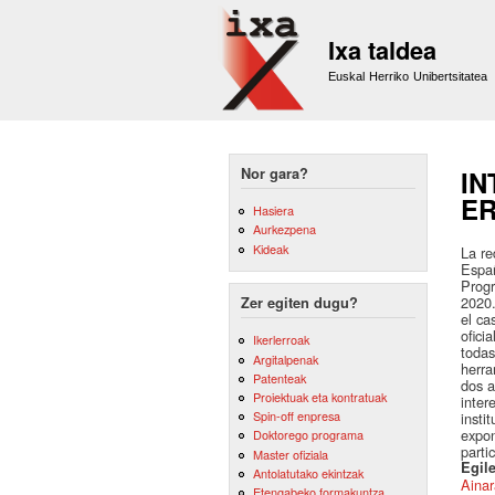
Ixa taldea
Euskal Herriko Unibertsitatea
Nor gara?
IN
ER
Hasiera
Aurkezpena
Kideak
La re
Españ
Progr
2020.
Zer egiten dugu?
el ca
ofici
Ikerlerroak
todas
Argitalpenak
herra
Patenteak
dos a
Proiektuak eta kontratuak
inter
Spin-off enpresa
insti
expon
Doktorego programa
parti
Master ofiziala
Egile
Antolatutako ekintzak
Ainar
Etengabeko formakuntza