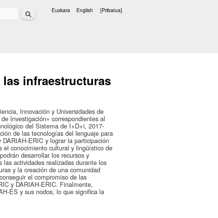
Bilatu
Euskara
English
[Pribatua]
Hizkuntzak
las infraestructuras
Ciencia, Innovación y Universidades de
e Investigación» correspondientes al
cnológico del Sistema de I+D+i, 2017-
ción de las tecnologías del lenguaje para
y DARIAH-ERIC y lograr la participación
 el conocimiento cultural y lingüístico de
drán desarrollar los recursos y
 las actividades realizadas durante los
uras y la creación de una comunidad
a conseguir el compromiso de las
-ERIC y DARIAH-ERIC. Finalmente,
H-ES y sus nodos, lo que significa la