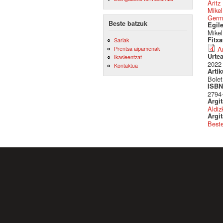
Aritz
Mikel
Germ
Beste batzuk
Egil
Mikel
Fitx
Sariak
A
Prentsa aipamenak
Urte
Ikasleentzat
2022
Kontaktua
Artik
Bole
ISBN 
2794
Argi
Aldiz
Argit
Best