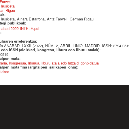
 Farwell
 Iruskieta
an Rigau
eak:
 Iruskieta, Ainara Estarrona, Aritz Farwell, German Rigau
ategi publikoak:
nabad-2022-INTELE.pdf
a:
uluaren erreferentzia:
tín ANABAD. LXXII (2022), NÚM. 2, ABRIL-JUNIO. MADRID. ISSN: 2794-0519 
edo ISSN (aldizkari, kongresu, liburu edo liburu atalak):
-0519
talpen mota:
karia, kongresua, liburua, liburu atala edo hitzaldi gonbidatua
alpen mota fina (argitalpen_sailkapen_ohia):
elakoa