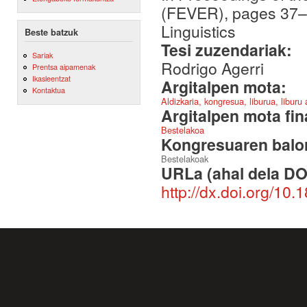
(FEVER), pages 37–48
Linguistics
Beste batzuk
Tesi zuzendariak:
Sariak
Rodrigo Agerri
Prentsa aipamenak
Ikasleentzat
Argitalpen mota:
Kontaktua
Aldizkaria, kongresua, liburua, liburu
Argitalpen mota fin
Bestelakoa
Kongresuaren balor
Bestelakoak
URLa (ahal dela DO
http://dx.doi.org/10