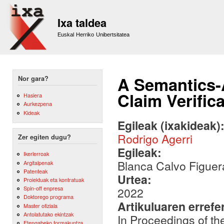
Sk
m
Ixa taldea
co
Euskal Herriko Unibertsitatea
A Semantics-
Nor gara?
Claim Verific
Hasiera
Aurkezpena
Kideak
Egileak (ixakideak)
Rodrigo Agerri
Zer egiten dugu?
Egileak:
Ikerlerroak
Blanca Calvo Figuer
Argitalpenak
Patenteak
Urtea:
Proiektuak eta kontratuak
Spin-off enpresa
2022
Doktorego programa
Artikuluaren errefe
Master ofiziala
Antolatutako ekintzak
In Proceedings of th
Etengabeko formakuntza