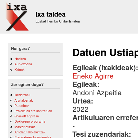
Sk
m
Ixa taldea
co
Euskal Herriko Unibertsitatea
Datuen Ustia
Nor gara?
Hasiera
Aurkezpena
Egileak (ixakideak)
Kideak
Eneko Agirre
Egileak:
Zer egiten dugu?
Andoni Azpeitia
Ikerlerroak
Urtea:
Argitalpenak
Patenteak
2022
Proiektuak eta kontratuak
Artikuluaren errefe
Spin-off enpresa
Doktorego programa
-
Master ofiziala
Tesi zuzendariak:
Antolatutako ekintzak
Etengabeko formakuntza