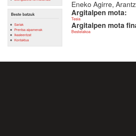
Eneko Agirre, Arant
Argitalpen mota:
Beste batzuk
Tesia
Argitalpen mota fin
Sariak
Prentsa aipamenak
Bestelakoa
Ikasleentzat
Kontaktua