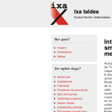
Ixa taldea
Euskal Herriko Unibertsitatea
Nor gara?
In
sm
Hasiera
me
Aurkezpena
Kideak
Aunqu
de Tr
Zer egiten dugu?
respe
8 año
Ikerlerroak
concr
Argitalpenak
Model
de la
Patenteak
cabo 
Proiektuak eta kontratuak
conse
Spin-off enpresa
mejor
Doktorego programa
en ev
Master ofiziala
colab
Antolatutako ekintzak
escri
Etengabeko formakuntza
Egile