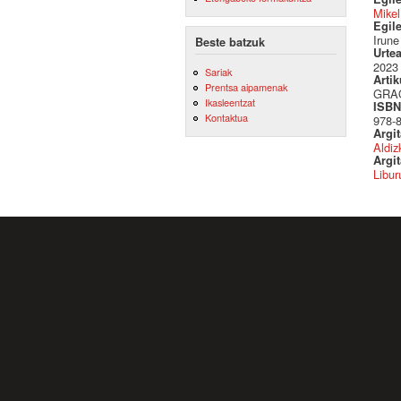
Mikel
Egil
Irune
Beste batzuk
Urte
2023
Sariak
Artik
Prentsa aipamenak
GRAO 
Ikasleentzat
ISBN 
Kontaktua
978-
Argi
Aldiz
Argit
Libur