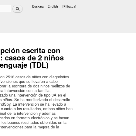
Bilatu
Euskara
English
[Pribatua]
Hizkuntzak
ipción escrita con
: casos de 2 niños
 lenguaje (TDL)
on 2518 casos de niños con diagnóstico
rvenciones que se llevaron a cabo
orar la escritura de dos niños mellizos de
a intervención con la familia,
izado una intervención de tipo 3A en el
s niños. Se ha monitorizado el desarrollo
andSpy. La intervención se ha llevado a
cuanto a los resultados, ambos niños han
final de la intervención y además
icados en formato electrónico y se basan
o los buenos resultados obtenidos en la
ntervenciones para la mejora de la