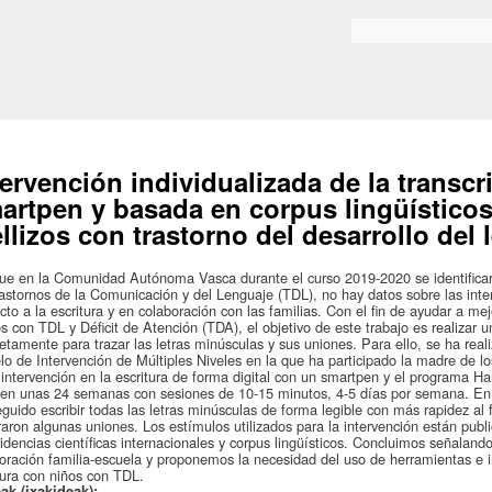
Skip to
main
Bilaketa formularioa
content
tervención individualizada de la transcr
artpen y basada en corpus lingüísticos
llizos con trastorno del desarrollo del
e en la Comunidad Autónoma Vasca durante el curso 2019-2020 se identificar
astornos de la Comunicación y del Lenguaje (TDL), no hay datos sobre las inte
cto a la escritura y en colaboración con las familias. Con el fin de ayudar a mej
s con TDL y Déficit de Atención (TDA), el objetivo de este trabajo es realizar un
etamente para trazar las letras minúsculas y sus uniones. Para ello, se ha real
o de Intervención de Múltiples Niveles en la que ha participado la madre de lo
 intervención en la escritura de forma digital con un smartpen y el programa H
en unas 24 semanas con sesiones de 10-15 minutos, 4-5 días por semana. En 
guido escribir todas las letras minúsculas de forma legible con más rapidez al 
aron algunas uniones. Los estímulos utilizados para la intervención están publ
idencias científicas internacionales y corpus lingüísticos. Concluimos señaland
oración familia-escuela y proponemos la necesidad del uso de herramientas e i
tura con niños con TDL.
ak (ixakideak):