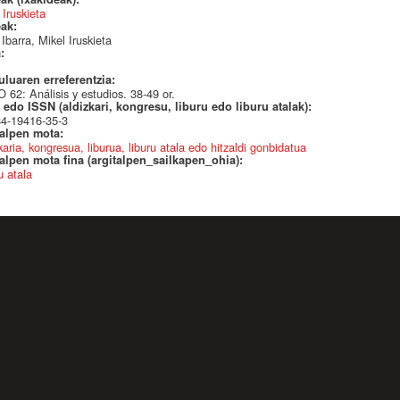
 Iruskieta
eak:
 Ibarra, Mikel Iruskieta
a:
uluaren erreferentzia:
62: Análisis y estudios. 38-49 or.
edo ISSN (aldizkari, kongresu, liburu edo liburu atalak):
84-19416-35-3
talpen mota:
karia, kongresua, liburua, liburu atala edo hitzaldi gonbidatua
alpen mota fina (argitalpen_sailkapen_ohia):
u atala