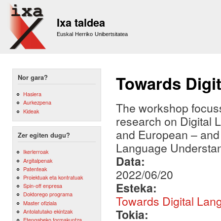
Sk
m
Ixa taldea
co
Euskal Herriko Unibertsitatea
Towards Digi
Nor gara?
Hasiera
Aurkezpena
The workshop focusses
Kideak
research on Digital L
and European – and 
Zer egiten dugu?
Language Understan
Ikerlerroak
Data:
Argitalpenak
Patenteak
2022/06/20
Proiektuak eta kontratuak
Esteka:
Spin-off enpresa
Doktorego programa
Towards Digital Lan
Master ofiziala
Tokia:
Antolatutako ekintzak
Etengabeko formakuntza