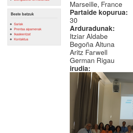
Marseille, France
Partaide kopurua:
Beste batzuk
30
Sariak
Arduradunak:
Prentsa aipamenak
Itziar Aldabe
Ikasleentzat
Kontaktua
Begoña Altuna
Aritz Farwell
German Rigau
irudia: