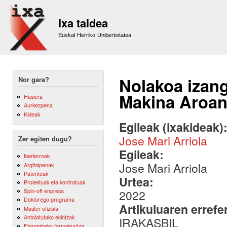
Sk
m
Ixa taldea
co
Euskal Herriko Unibertsitatea
Nolakoa izan
Nor gara?
Makina Aroan?
Hasiera
Aurkezpena
Kideak
Egileak (ixakideak)
Jose Mari Arriola
Zer egiten dugu?
Egileak:
Ikerlerroak
Jose Mari Arriola
Argitalpenak
Patenteak
Urtea:
Proiektuak eta kontratuak
Spin-off enpresa
2022
Doktorego programa
Artikuluaren errefe
Master ofiziala
Antolatutako ekintzak
IRAKASBIL
Etengabeko formakuntza