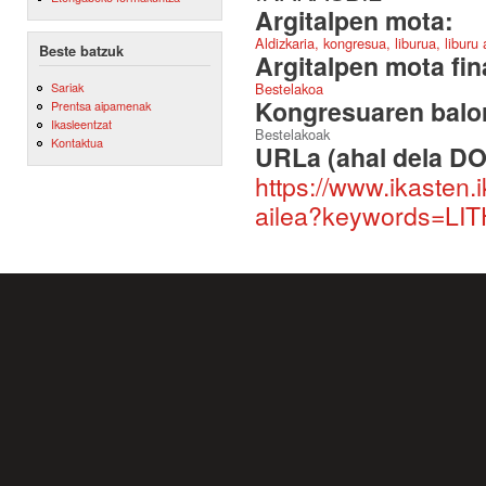
Argitalpen mota:
Aldizkaria, kongresua, liburua, liburu
Beste batzuk
Argitalpen mota fin
Sariak
Bestelakoa
Kongresuaren balor
Prentsa aipamenak
Ikasleentzat
Bestelakoak
Kontaktua
URLa (ahal dela DO
https://www.ikasten.
ailea?keywords=LI