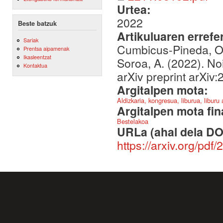
Urtea:
2022
Beste batzuk
Artikuluaren errefe
Sariak
Cumbicus-Pineda, O. 
Prentsa aipamenak
Ikasleentzat
Soroa, A. (2022). No
Kontaktua
arXiv preprint arXiv
Argitalpen mota:
Aldizkaria, kongresua, liburua, liburu
Argitalpen mota fin
Bestelakoa
URLa (ahal dela DO
https://arxiv.org/pdf