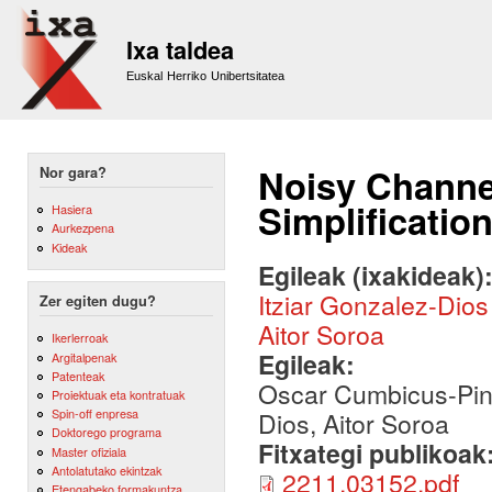
Sk
m
Ixa taldea
co
Euskal Herriko Unibertsitatea
Noisy Channel
Nor gara?
Simplificatio
Hasiera
Aurkezpena
Kideak
Egileak (ixakideak)
Itziar Gonzalez-Dios
Zer egiten dugu?
Aitor Soroa
Ikerlerroak
Egileak:
Argitalpenak
Patenteak
Oscar Cumbicus-Pine
Proiektuak eta kontratuak
Spin-off enpresa
Dios, Aitor Soroa
Doktorego programa
Fitxategi publikoak
Master ofiziala
Antolatutako ekintzak
2211.03152.pdf
Etengabeko formakuntza