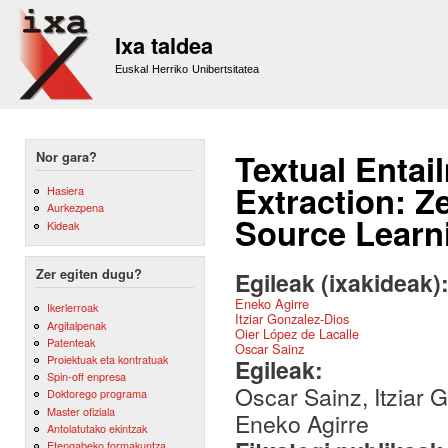
Sk
m
Ixa taldea
co
Euskal Herriko Unibertsitatea
Textual Entai
Nor gara?
Extraction: Z
Hasiera
Aurkezpena
Source Learn
Kideak
Zer egiten dugu?
Egileak (ixakideak)
Eneko Agirre
Ikerlerroak
Itziar Gonzalez-Dios
Argitalpenak
Oier López de Lacalle
Patenteak
Oscar Sainz
Proiektuak eta kontratuak
Egileak:
Spin-off enpresa
Oscar Sainz, Itziar 
Doktorego programa
Master ofiziala
Eneko Agirre
Antolatutako ekintzak
Etengabeko formakuntza