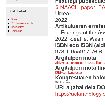
Fitxategi publikoak
NAACL_paper_EA
Beste batzuk
Urtea:
2022
Sariak
Prentsa aipamenak
Artikuluaren errefe
Ikasleentzat
In Findings of the A
Kontaktua
2022, Seattle, Washi
ISBN edo ISSN (aldi
978-1-955917-76-6
Argitalpen mota:
Aldizkaria, kongresua, liburua, liburu
Argitalpen mota fin
ISBNdun kongresua
Kongresuaren balor
SCIE clase 1
URLa (ahal dela DO
https://aclanthology