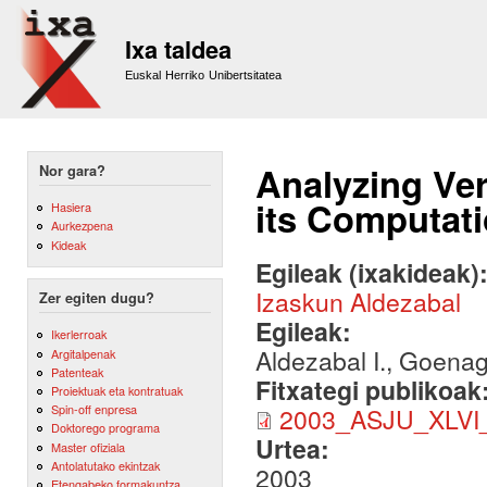
Sk
m
Ixa taldea
co
Euskal Herriko Unibertsitatea
Analyzing Ver
Nor gara?
its Computati
Hasiera
Aurkezpena
Kideak
Egileak (ixakideak)
Izaskun Aldezabal
Zer egiten dugu?
Egileak:
Ikerlerroak
Aldezabal I., Goenag
Argitalpenak
Patenteak
Fitxategi publikoak
Proiektuak eta kontratuak
Spin-off enpresa
2003_ASJU_XLVI_In
Doktorego programa
Urtea:
Master ofiziala
Antolatutako ekintzak
2003
Etengabeko formakuntza