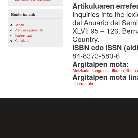
Artikuluaren errefe
Inquiries into the le
Beste batzuk
del Anuario del Semi
Sariak
XLVI: 95 – 126. Bern
Prentsa aipamenak
Ikasleentzat
Country.
Kontaktua
ISBN edo ISSN (aldi
84-8373-580-6
Argitalpen mota:
Aldizkaria, kongresua, liburua, liburu
Argitalpen mota fin
Liburu atala