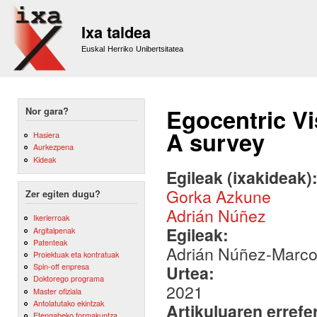
Sk
m
Ixa taldea
co
Euskal Herriko Unibertsitatea
Egocentric Vi
Nor gara?
A survey
Hasiera
Aurkezpena
Kideak
Egileak (ixakideak)
Gorka Azkune
Zer egiten dugu?
Adrián Núñez
Ikerlerroak
Egileak:
Argitalpenak
Patenteak
Adrián Núñez-Marco
Proiektuak eta kontratuak
Spin-off enpresa
Urtea:
Doktorego programa
2021
Master ofiziala
Antolatutako ekintzak
Artikuluaren errefe
Etengabeko formakuntza