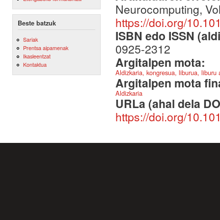
Neurocomputing, Vo
https://doi.org/10.1
Beste batzuk
ISBN edo ISSN (aldi
Sariak
0925-2312
Prentsa aipamenak
Ikasleentzat
Argitalpen mota:
Kontaktua
Aldizkaria, kongresua, liburua, liburu
Argitalpen mota fin
Aldizkaria
URLa (ahal dela DO
https://doi.org/10.1