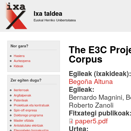
Sk
m
Ixa taldea
co
Euskal Herriko Unibertsitatea
The E3C Proje
Nor gara?
Corpus
Hasiera
Aurkezpena
Kideak
Egileak (ixakideak)
Begoña Altuna
Zer egiten dugu?
Egileak:
Ikerlerroak
Bernardo Magnini, B
Argitalpenak
Patenteak
Roberto Zanoli
Proiektuak eta kontratuak
Spin-off enpresa
Fitxategi publikoak
Doktorego programa
paper5.pdf
Master ofiziala
Antolatutako ekintzak
Urtea:
Etengabeko formakuntza