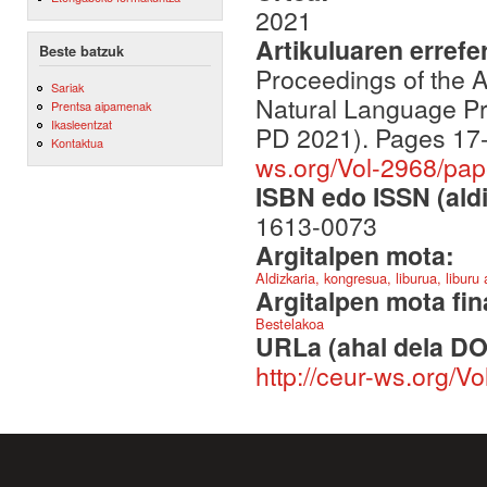
2021
Artikuluaren errefe
Beste batzuk
Proceedings of the A
Sariak
Natural Language Pr
Prentsa aipamenak
Ikasleentzat
PD 2021). Pages 17
Kontaktua
ws.org/Vol-2968/pap
ISBN edo ISSN (aldi
1613-0073
Argitalpen mota:
Aldizkaria, kongresua, liburua, liburu
Argitalpen mota fin
Bestelakoa
URLa (ahal dela DO
http://ceur-ws.org/V