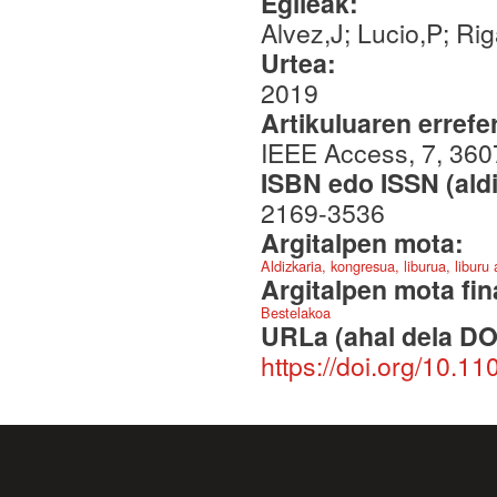
Egileak:
Alvez,J; Lucio,P; Ri
Urtea:
2019
Artikuluaren errefe
IEEE Access, 7, 36
ISBN edo ISSN (aldi
2169-3536
Argitalpen mota:
Aldizkaria, kongresua, liburua, liburu
Argitalpen mota fin
Bestelakoa
URLa (ahal dela DO
https://doi.org/10