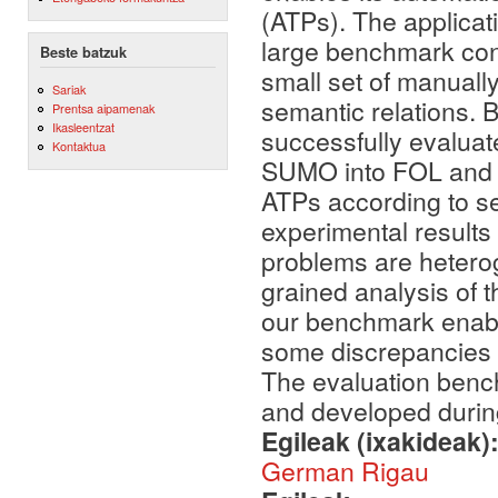
(ATPs). The applicat
large benchmark con
Beste batzuk
small set of manually
Sariak
semantic relations. 
Prentsa aipamenak
Ikasleentzat
successfully evaluate
Kontaktua
SUMO into FOL and t
ATPs according to sev
experimental result
problems are heterog
grained analysis of t
our benchmark enabl
some discrepancies
The evaluation benc
and developed during
Egileak (ixakideak)
German Rigau