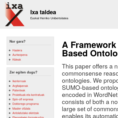
Sk
m
Ixa taldea
co
Euskal Herriko Unibertsitatea
A Framework 
Nor gara?
Based Ontolo
Hasiera
Aurkezpena
Kideak
This paper offers a
commonsense reasoni
Zer egiten dugu?
ontologies. We prop
Ikerlerroak
SUMO-based ontologi
Argitalpenak
Patenteak
encoded in WordNet 
Proiektuak eta kontratuak
Spin-off enpresa
consists of both a n
Doktorego programa
large set of common
Master ofiziala
Antolatutako ekintzak
enables its automati
Etengabeko formakuntza