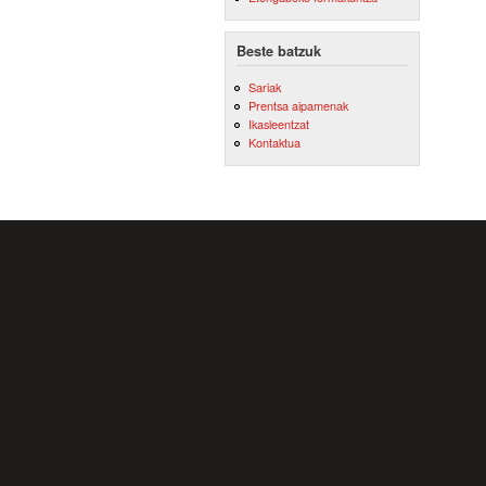
Beste batzuk
Sariak
Prentsa aipamenak
Ikasleentzat
Kontaktua