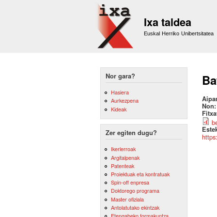
Ixa taldea
Euskal Herriko Unibertsitatea
Nor gara?
Ba
Hasiera
Aipa
Aurkezpena
Non
Kideak
Fitx
b
Este
Zer egiten dugu?
https
Ikerlerroak
Argitalpenak
Patenteak
Proiektuak eta kontratuak
Spin-off enpresa
Doktorego programa
Master ofiziala
Antolatutako ekintzak
Etengabeko formakuntza