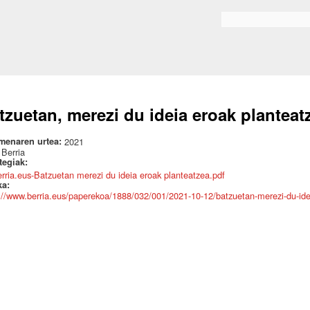
Skip to
main
Bilaketa formularioa
content
tzuetan, merezi du ideia eroak planteat
menaren urtea:
2021
:
Berria
ategiak:
erria.eus-Batzuetan merezi du ideia eroak planteatzea.pdf
ka:
://www.berria.eus/paperekoa/1888/032/001/2021-10-12/batzuetan-merezi-du-ide