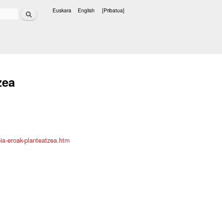
Bilatu
Euskara
English
[Pribatua]
Hizkuntzak
zea
ia-eroak-planteatzea.htm