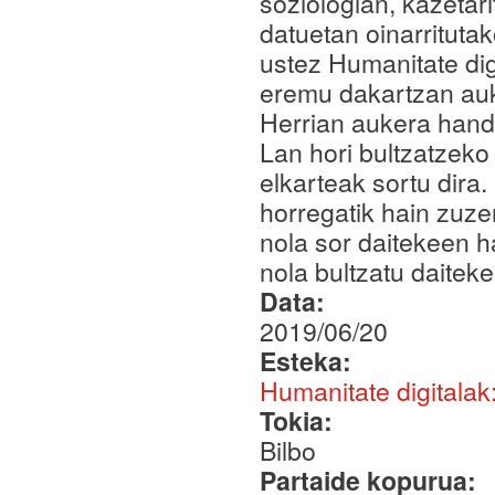
soziologian, kazetar
datuetan oinarritutak
ustez Humanitate di
eremu dakartzan auk
Herrian aukera handi
Lan hori bultzatzeko
elkarteak sortu dira
horregatik hain zuzen
nola sor daitekeen h
nola bultzatu daitek
Data:
2019/06/20
Esteka:
Humanitate digitalak
Tokia:
Bilbo
Partaide kopurua: