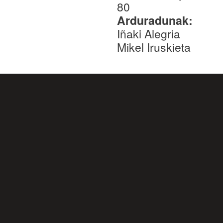
80
Arduradunak:
Iñaki Alegria
Mikel Iruskieta