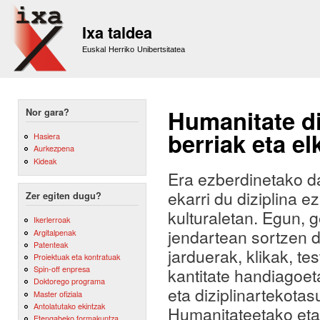
Sk
m
Ixa taldea
co
Euskal Herriko Unibertsitatea
Humanitate di
Nor gara?
berriak eta el
Hasiera
Aurkezpena
Kideak
Era ezberdinetako d
ekarri du diziplina e
Zer egiten dugu?
kulturaletan. Egun,
Ikerlerroak
jendartean sortzen d
Argitalpenak
Patenteak
jarduerak, klikak, te
Proiektuak eta kontratuak
Spin-off enpresa
kantitate handiagoet
Doktorego programa
eta diziplinartekotas
Master ofiziala
Antolatutako ekintzak
Humanitateetako eta 
Etengabeko formakuntza