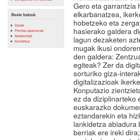
Gero eta garrantzia 
elkarbanatzea, ikerk
Beste batzuk
hobetzeko eta zergat
Sariak
hasierako galdera di
Prentsa aipamenak
Ikasleentzat
lagun dezaketen azt
Kontaktua
mugak ikusi ondoren,
den galdera: Zentzua 
egiteak? Zer da digit
sorturiko giza-inter
digitalizazioak iker
Konputazio zientziet
ez da diziplinarteko
euskarazko dokument
eztandarekin eta hi
lankidetza abiadura 
berriak ere ireki dira