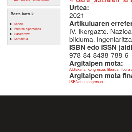
Urtea:
2021
Beste batzuk
Artikuluaren errefe
Sariak
IV. Ikergazte. Nazio
Prentsa aipamenak
Ikasleentzat
bilduma. Ingeniaritza
Kontaktua
ISBN edo ISSN (aldi
978-84-8438-788-6
Argitalpen mota:
Aldizkaria, kongresua, liburua, liburu
Argitalpen mota fin
ISBNdun kongresua