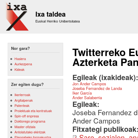
Sk
m
Ixa taldea
co
Euskal Herriko Unibertsitatea
Twitterreko 
Nor gara?
Azterketa Pa
Hasiera
Aurkezpena
Kideak
Egileak (ixakideak)
Jon Ander Campos
Zer egiten dugu?
Joseba Fernandez de Landa
Iker García
Ikerlerroak
Ander Salaberria
Argitalpenak
Egileak:
Patenteak
Joseba Fernandez de
Proiektuak eta kontratuak
Spin-off enpresa
Ander Campos
Doktorego programa
Fitxategi publikoak
Master ofiziala
Antolatutako ekintzak
Sare_sozialen_an
Etengabeko formakuntza