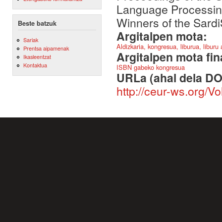
Language Processing
Winners of the Sard
Beste batzuk
Argitalpen mota:
Sariak
Aldizkaria, kongresua, liburua, liburu
Prentsa aipamenak
Argitalpen mota fin
Ikasleentzat
Kontaktua
ISBN gabeko kongresua
URLa (ahal dela DO
http://ceur-ws.org/V