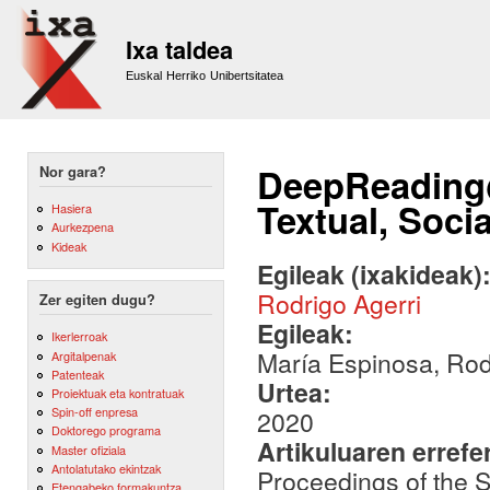
Sk
m
Ixa taldea
co
Euskal Herriko Unibertsitatea
DeepReading
Nor gara?
Textual, Soci
Hasiera
Aurkezpena
Kideak
Egileak (ixakideak)
Rodrigo Agerri
Zer egiten dugu?
Egileak:
Ikerlerroak
María Espinosa, Rod
Argitalpenak
Patenteak
Urtea:
Proiektuak eta kontratuak
Spin-off enpresa
2020
Doktorego programa
Artikuluaren errefe
Master ofiziala
Antolatutako ekintzak
Proceedings of the 
Etengabeko formakuntza