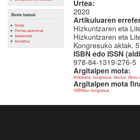
Urtea:
2020
Beste batzuk
Artikuluaren errefe
Sariak
Hizkuntzaren eta Lit
Prentsa aipamenak
Hizkuntzaren eta Lit
Ikasleentzat
Kontaktua
Kongresuko aktak. 5
ISBN edo ISSN (aldi
978-84-1319-276-5
Argitalpen mota:
Aldizkaria, kongresua, liburua, liburu
Argitalpen mota fin
ISBNdun kongresua