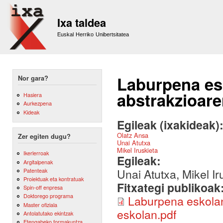
Sk
m
Ixa taldea
co
Euskal Herriko Unibertsitatea
Laburpena esk
Nor gara?
abstrakzioare
Hasiera
Aurkezpena
Kideak
Egileak (ixakideak)
Olatz Ansa
Zer egiten dugu?
Unai Atutxa
Mikel Iruskieta
Ikerlerroak
Egileak:
Argitalpenak
Unai Atutxa, Mikel Ir
Patenteak
Proiektuak eta kontratuak
Fitxategi publikoak
Spin-off enpresa
Doktorego programa
Laburpena eskolan
Master ofiziala
eskolan.pdf
Antolatutako ekintzak
Etengabeko formakuntza