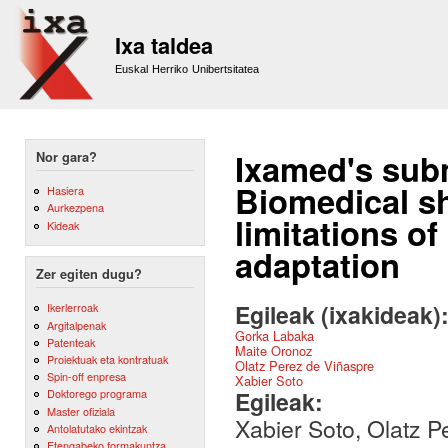
Sk
m
Ixa taldea
co
Euskal Herriko Unibertsitatea
Ixamed's sub
Nor gara?
Biomedical sh
Hasiera
Aurkezpena
limitations o
Kideak
adaptation
Zer egiten dugu?
Egileak (ixakideak)
Ikerlerroak
Argitalpenak
Gorka Labaka
Patenteak
Maite Oronoz
Proiektuak eta kontratuak
Olatz Perez de Viñaspre
Spin-off enpresa
Xabier Soto
Egileak:
Doktorego programa
Master ofiziala
Xabier Soto, Olatz 
Antolatutako ekintzak
Etengabeko formakuntza