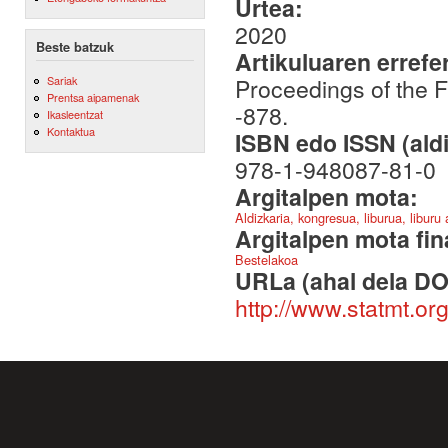
Urtea:
2020
Beste batzuk
Artikuluaren errefe
Sariak
Proceedings of the F
Prentsa aipamenak
-878.
Ikasleentzat
Kontaktua
ISBN edo ISSN (aldi
978-1-948087-81-0
Argitalpen mota:
Aldizkaria, kongresua, liburua, liburu
Argitalpen mota fin
Bestelakoa
URLa (ahal dela DO
http://www.statmt.o