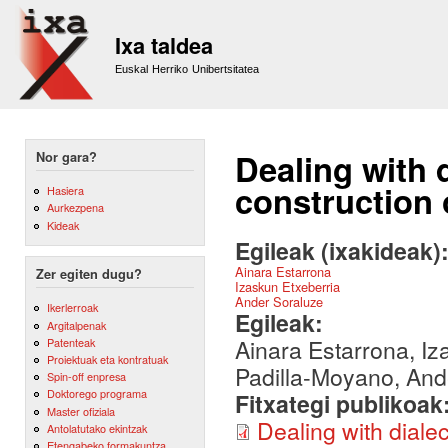
Sk
m
Ixa taldea
co
Euskal Herriko Unibertsitatea
Dealing with d
Nor gara?
construction 
Hasiera
Aurkezpena
Kideak
Egileak (ixakideak)
Ainara Estarrona
Zer egiten dugu?
Izaskun Etxeberria
Ander Soraluze
Ikerlerroak
Egileak:
Argitalpenak
Ainara Estarrona, Iz
Patenteak
Proiektuak eta kontratuak
Padilla-Moyano, And
Spin-off enpresa
Doktorego programa
Fitxategi publikoak
Master ofiziala
Dealing with diale
Antolatutako ekintzak
Etengabeko formakuntza