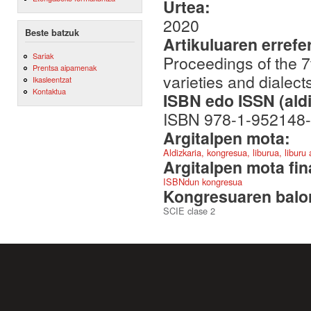
Urtea:
2020
Beste batzuk
Artikuluaren errefe
Sariak
Proceedings of the 
Prentsa aipamenak
varieties and dialec
Ikasleentzat
Kontaktua
ISBN edo ISSN (aldi
ISBN 978-1-952148-
Argitalpen mota:
Aldizkaria, kongresua, liburua, liburu
Argitalpen mota fin
ISBNdun kongresua
Kongresuaren balor
SCIE clase 2