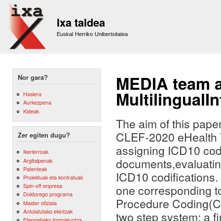
Sk
m
Ixa taldea
co
Euskal Herriko Unibertsitatea
MEDIA team a
Nor gara?
MultilingualI
Hasiera
Aurkezpena
Kideak
The aim of this pape
CLEF-2020 eHealth Ta
Zer egiten dugu?
assigning ICD10 code
Ikerlerroak
documents,evaluatin
Argitalpenak
Patenteak
ICD10 codifications. 
Proiektuak eta kontratuak
Spin-off enpresa
one corresponding t
Doktorego programa
Procedure Coding(Co
Master ofiziala
Antolatutako ekintzak
two step system; a fi
Etengabeko formakuntza