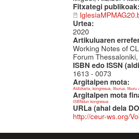
Fitxategi publikoak
IglesiaMPMAG20.
Urtea:
2020
Artikuluaren errefe
Working Notes of CL
Forum Thessaloniki,
ISBN edo ISSN (aldi
1613 - 0073
Argitalpen mota:
Aldizkaria, kongresua, liburua, liburu
Argitalpen mota fin
ISBNdun kongresua
URLa (ahal dela DO
http://ceur-ws.org/V