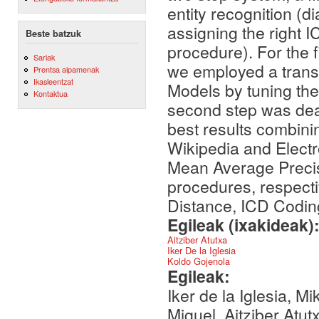
entity recognition (
assigning the right I
Beste batzuk
procedure). For the f
Sariak
we employed a transf
Prentsa aipamenak
Ikasleentzat
Models by tuning the
Kontaktua
second step was deal
best results combini
Wikipedia and Elect
Mean Average Precis
procedures, respect
Distance, ICD Codin
Egileak (ixakideak)
Aitziber Atutxa
Iker De la Iglesia
Koldo Gojenola
Egileak:
Iker de la Iglesia, M
Miguel, Aitziber Atu