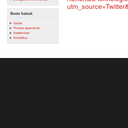
utm_source=Twitte
Beste batzuk
Sariak
Prentsa aipamenak
Ikasleentzat
Kontaktua