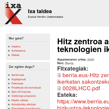
Sk
m
Ixa taldea
co
Euskal Herriko Unibertsitatea
Hitz zentroa 
Nor gara?
teknologien i
Hasiera
Aurkezpena
Kideak
Aipamenaren urtea:
2020
Non:
Berria
Fitxategiak:
Zer egiten dugu?
berria.eus-Hitz ze
Ikerlerroak
Argitalpenak
ikerketan sakontzek
Patenteak
0028LHCC.pdf
Proiektuak eta kontratuak
Spin-off enpresa
Esteka:
Doktorego programa
https://www.berria.e
Master ofiziala
Antolatutako ekintzak
hizkuntza-teknologi
Etengabeko formakuntza