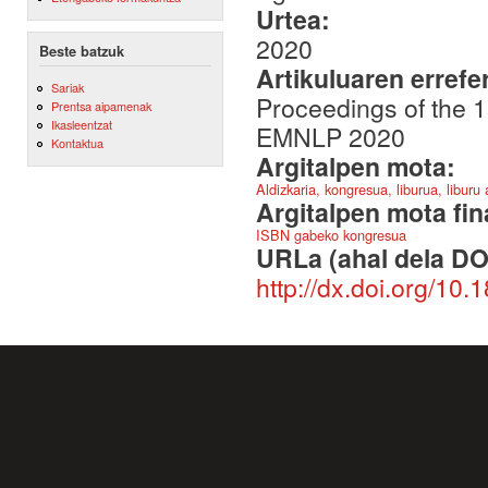
Urtea:
2020
Beste batzuk
Artikuluaren errefe
Sariak
Proceedings of the 
Prentsa aipamenak
Ikasleentzat
EMNLP 2020
Kontaktua
Argitalpen mota:
Aldizkaria, kongresua, liburua, liburu
Argitalpen mota fin
ISBN gabeko kongresua
URLa (ahal dela DO
http://dx.doi.org/10