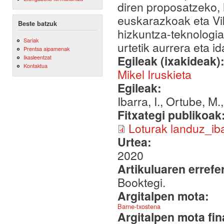
diren proposatzeko, 
euskarazkoak eta Vik
Beste batzuk
hizkuntza-teknologi
Sariak
urtetik aurrera eta 
Prentsa aipamenak
Egileak (ixakideak)
Ikasleentzat
Kontaktua
Mikel Iruskieta
Egileak:
Ibarra, I., Ortube, M.
Fitxategi publikoak
Loturak landuz_iba
Urtea:
2020
Artikuluaren errefe
Booktegi.
Argitalpen mota:
Barne-txostena
Argitalpen mota fin