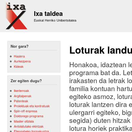
Sk
m
Ixa taldea
co
Euskal Herriko Unibertsitatea
Loturak landu
Nor gara?
Hasiera
Aurkezpena
Honakoa, idaztean le
Kideak
programa bat da. Le
irakasten da letrak l
Zer egiten dugu?
familia kontuan hart
Ikerlerroak
egiteko asmoz, lotura
Argitalpenak
Patenteak
loturak lantzen dira e
Proiektuak eta kontratuak
ulergarri egiteko, big
Spin-off enpresa
Doktorego programa
segida) duten hitzak
Master ofiziala
lotura horiek prakti
Antolatutako ekintzak
Etengabeko formakuntza