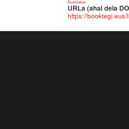
Bestelakoa
URLa (ahal dela DO
https://booktegi.eus/