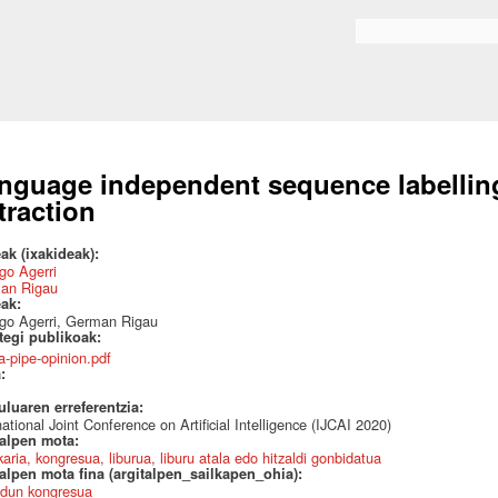
Skip to
main
Bilaketa formularioa
content
nguage independent sequence labelling
traction
ak (ixakideak):
go Agerri
an Rigau
eak:
go Agerri, German Rigau
ategi publikoak:
xa-pipe-opinion.pdf
a:
uluaren erreferentzia:
national Joint Conference on Artificial Intelligence (IJCAI 2020)
talpen mota:
karia, kongresua, liburua, liburu atala edo hitzaldi gonbidatua
alpen mota fina (argitalpen_sailkapen_ohia):
dun kongresua