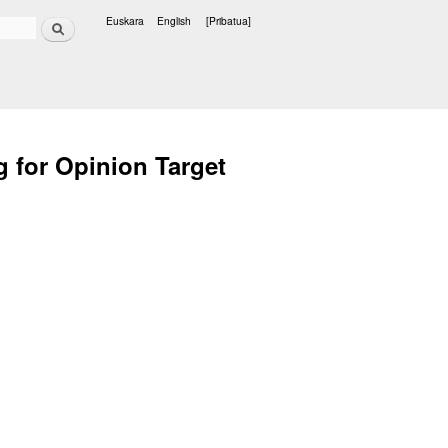
Bilatu
Euskara
English
[Pribatua]
Hizkuntzak
 for Opinion Target