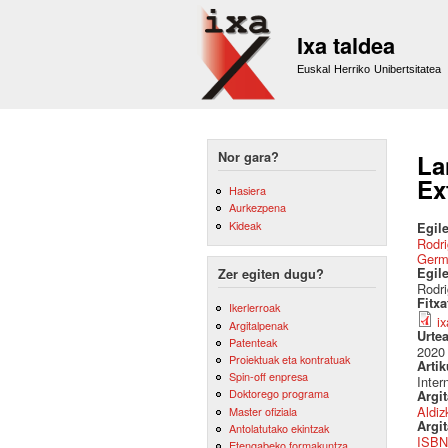
Ixa taldea
Euskal Herriko Unibertsitatea
Nor gara?
La
Ex
Hasiera
Aurkezpena
Kideak
Egile
Rodri
Germ
Egil
Zer egiten dugu?
Rodri
Fitx
Ikerlerroak
i
Argitalpenak
Urte
Patenteak
2020
Proiektuak eta kontratuak
Artik
Spin-off enpresa
Inter
Doktorego programa
Argi
Aldiz
Master ofiziala
Argit
Antolatutako ekintzak
ISBN
Etengabeko formakuntza