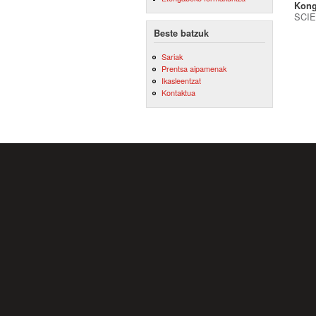
Kong
SCIE
Beste batzuk
Sariak
Prentsa aipamenak
Ikasleentzat
Kontaktua