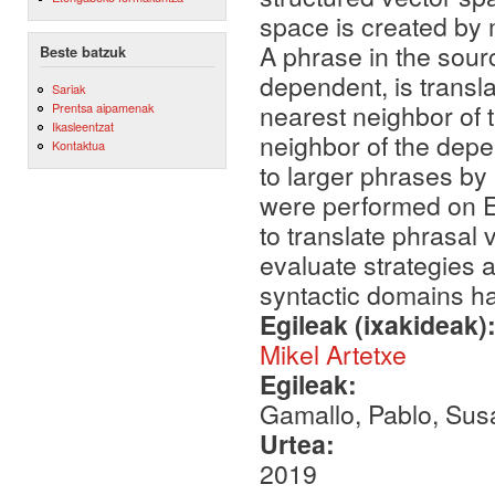
space is created by m
A phrase in the sour
Beste batzuk
dependent, is transla
Sariak
nearest neighbor of 
Prentsa aipamenak
Ikasleentzat
neighbor of the dep
Kontaktua
to larger phrases b
were performed on E
to translate phrasal 
evaluate strategies a
syntactic domains h
Egileak (ixakideak)
Mikel Artetxe
Egileak:
Gamallo, Pablo, Sus
Urtea:
2019