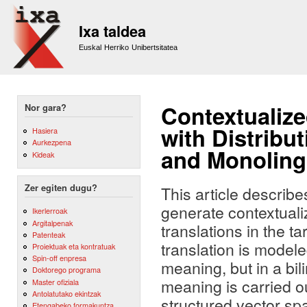
Sk
m
Ixa taldea
co
Euskal Herriko Unibertsitatea
Contextualize
Nor gara?
with Distribu
Hasiera
Aurkezpena
and Monoling
Kideak
Zer egiten dugu?
This article describe
generate contextuali
Ikerlerroak
Argitalpenak
translations in the 
Patenteak
translation is model
Proiektuak eta kontratuak
Spin-off enpresa
meaning, but in a bil
Doktorego programa
meaning is carried ou
Master ofiziala
Antolatutako ekintzak
structured vector sp
Etengabeko formakuntza