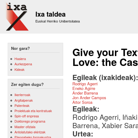
Sk
m
Ixa taldea
co
Euskal Herriko Unibertsitatea
Give your Te
Nor gara?
Love: the Ca
Hasiera
Aurkezpena
Kideak
Egileak (ixakideak)
Rodrigo Agerri
Zer egiten dugu?
Eneko Agirre
Ander Barrena
Ikerlerroak
Jon Ander Campos
Argitalpenak
Aitor Soroa
Patenteak
Egileak:
Proiektuak eta kontratuak
Rodrigo Agerri, Iña
Spin-off enpresa
Doktorego programa
Barrena, Xabier Sara
Master ofiziala
Urtea:
Antolatutako ekintzak
Etengabeko formakuntza