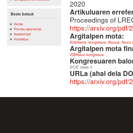
2020
Artikuluaren errefe
Beste batzuk
Proceedings of LREC.
Sariak
https://arxiv.org/pdf
Prentsa aipamenak
Argitalpen mota:
Ikasleentzat
Kontaktua
Aldizkaria, kongresua, liburua, liburu
Argitalpen mota fin
ISBNdun kongresua
Kongresuaren balor
SCIE clase 3
URLa (ahal dela DO
https://arxiv.org/pdf