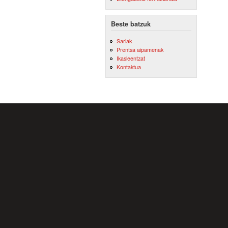
Beste batzuk
Sariak
Prentsa aipamenak
Ikasleentzat
Kontaktua