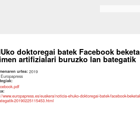
Skip to
main
Bilaketa formularioa
content
Uko doktoregai batek Facebook beketak
imen artifizialari buruzko lan bategatik
menaren urtea:
2019
:
Europapress
ategiak:
acebook.pdf
ka:
://www.europapress.es/euskera/noticia-ehuko-doktoregai-batek-facebook-beketako-
ategatik-20190225115453.html