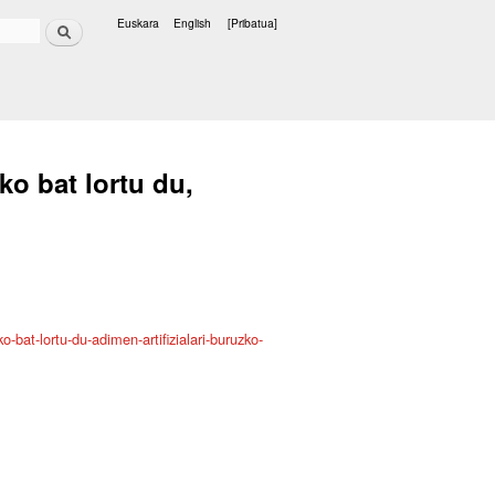
Bilatu
Euskara
English
[Pribatua]
Hizkuntzak
o bat lortu du,
bat-lortu-du-adimen-artifizialari-buruzko-