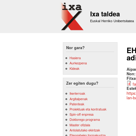
Ixa taldea
Euskal Herriko Unibertsitatea
Nor gara?
EH
ad
Hasiera
Aurkezpena
Kideak
Aipa
Non
Fitx
Zer egiten dugu?
f
Este
https
Ikerlerroak
lan-b
Argitalpenak
Patenteak
Proiektuak eta kontratuak
Spin-off enpresa
Doktorego programa
Master ofiziala
Antolatutako ekintzak
Etengabeko formakuntza