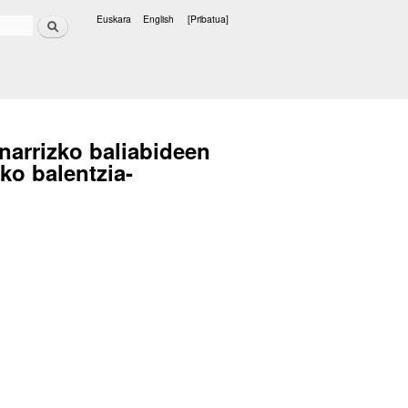
Bilatu
Euskara
English
[Pribatua]
Hizkuntzak
narrizko baliabideen
ko balentzia-