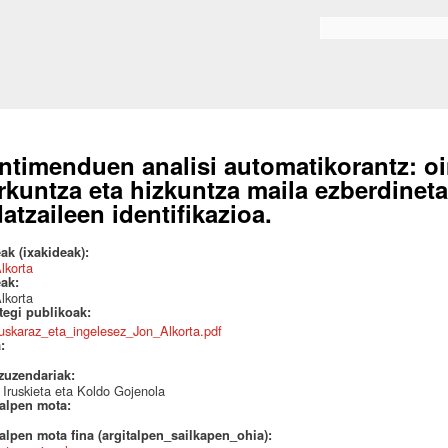
Skip to
main
Bilaketa formularioa
content
ntimenduen analisi automatikorantz: oi
rkuntza eta hizkuntza maila ezberdineta
datzaileen identifikazioa.
ak (ixakideak):
lkorta
eak:
lkorta
ategi publikoak:
uskaraz_eta_ingelesez_Jon_Alkorta.pdf
a:
 zuzendariak:
 Iruskieta eta Koldo Gojenola
talpen mota:
alpen mota fina (argitalpen_sailkapen_ohia):