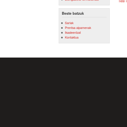
Tesi 
Beste batzuk
Sariak
Prentsa aipamenak
Ikasleentzat
Kontaktua