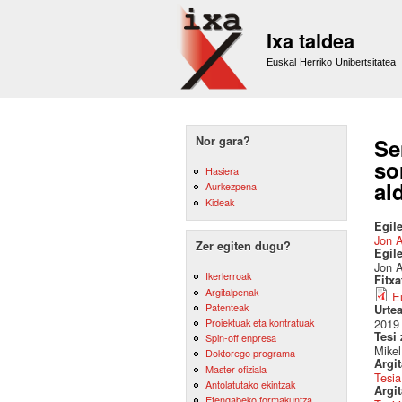
Ixa taldea
Euskal Herriko Unibertsitatea
Nor gara?
Se
so
Hasiera
al
Aurkezpena
Kideak
Egile
Jon A
Zer egiten dugu?
Egil
Jon A
Ikerlerroak
Fitx
Argitalpenak
E
Patenteak
Urte
2019
Proiektuak eta kontratuak
Tesi
Spin-off enpresa
Mikel
Doktorego programa
Argi
Master ofiziala
Tesia
Antolatutako ekintzak
Argit
Etengabeko formakuntza