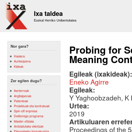
Sk
m
Ixa taldea
co
Euskal Herriko Unibertsitatea
Probing for S
Nor gara?
Meaning Cont
Hasiera
Aurkezpena
Kideak
Egileak (ixakideak)
Eneko Agirre
Zer egiten dugu?
Egileak:
Ikerlerroak
Y Yaghoobzadeh, K K
Argitalpenak
Patenteak
Urtea:
Proiektuak eta kontratuak
Spin-off enpresa
2019
Doktorego programa
Artikuluaren errefe
Master ofiziala
Antolatutako ekintzak
Proceedings of the 5
Etengabeko formakuntza