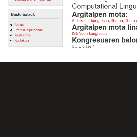
Computational Lingui
Argitalpen mota:
Beste batzuk
Aldizkaria, kongresua, liburua, liburu
Argitalpen mota fin
Sariak
Prentsa aipamenak
ISBNdun kongresua
Ikasleentzat
Kongresuaren balor
Kontaktua
SCIE clase 1