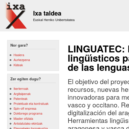
Sk
m
Ixa taldea
co
Euskal Herriko Unibertsitatea
LINGUATEC: D
Nor gara?
lingüı́sticos 
Hasiera
Aurkezpena
de las lengua
Kideak
Zer egiten dugu?
El objetivo del proye
recursos, nuevas her
Ikerlerroak
Argitalpenak
innovadoras para mej
Patenteak
vasco y occitano. Re
Proiektuak eta kontratuak
Spin-off enpresa
digitalización del ar
Doktorego programa
Herramientas lingüı́s
Master ofiziala
Antolatutako ekintzak
aragonesa y vasca de
Etengabeko formakuntza