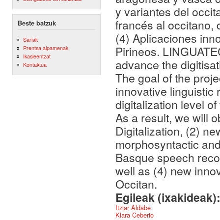
y variantes del occi
francés al occitano, 
Beste batzuk
(4) Aplicaciones inn
Sariak
Pirineos. LINGUATEC
Prentsa aipamenak
Ikasleentzat
advance the digitisat
Kontaktua
The goal of the proje
innovative linguistic
digitalization level
As a result, we will
Digitalization, (2) n
morphosyntactic and 
Basque speech recogn
well as (4) new inno
Occitan.
Egileak (ixakideak)
Itziar Aldabe
Klara Ceberio