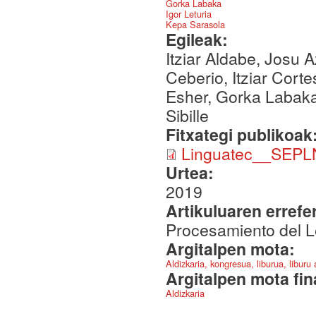
Gorka Labaka
Igor Leturia
Kepa Sarasola
Egileak:
Itziar Aldabe, Josu A
Ceberio, Itziar Cort
Esher, Gorka Labaka,
Sibille
Fitxategi publikoak
Linguatec__SEPL
Urtea:
2019
Artikuluaren errefe
Procesamiento del L
Argitalpen mota:
Aldizkaria, kongresua, liburua, liburu
Argitalpen mota fin
Aldizkaria