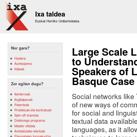
Sk
m
Ixa taldea
co
Euskal Herriko Unibertsitatea
Large Scale L
Nor gara?
to Understand
Hasiera
Aurkezpena
Speakers of 
Kideak
Basque Case
Zer egiten dugu?
Social networks like 
Ikerlerroak
Argitalpenak
of new ways of comm
Patenteak
Proiektuak eta kontratuak
for social and lingui
Spin-off enpresa
textual data availabl
Doktorego programa
Master ofiziala
languages, as it all
Antolatutako ekintzak
Etengabeko formakuntza