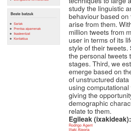
techniques to large 
study the linguistic 
Beste batzuk
behaviour based on th
arise from them. Wit
Sariak
Prentsa aipamenak
million tweets from 
Ikasleentzat
user in terms of its l
Kontaktua
style of their tweets
the personal tweets t
stages. Third, we es
emerge based on the
of unstructured data 
using computational
giving the opportun
demographic characte
relate to them.
Egileak (ixakideak)
Rodrigo Agerri
Iñaki Alegria