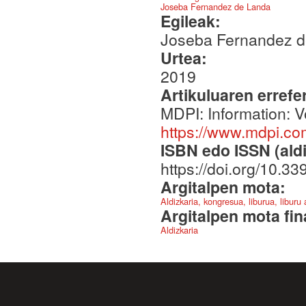
Joseba Fernandez de Landa
Egileak:
Joseba Fernandez de
Urtea:
2019
Artikuluaren errefe
MDPI: Information: V
https://www.mdpi.c
ISBN edo ISSN (aldi
https://doi.org/10.3
Argitalpen mota:
Aldizkaria, kongresua, liburua, liburu
Argitalpen mota fin
Aldizkaria