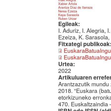
Xabier Artola
Arantza Díaz de Ilarraza
Nerea Ezeiza
Kepa Sarasola
Ruben Urizar
Egileak:
I. Aduriz, I. Alegria, 
Ezeiza, K. Sarasola,
Fitxategi publikoak
EuskaraBatuaIngu
EuskaraBatuaIngu
Urtea:
2022
Artikuluaren errefe
Arantzazutik mundu 
2018. “Euskara (batu
etorkizuneko erronka
470. Euskaltzaindia
ISBN edo ISSN (aldi