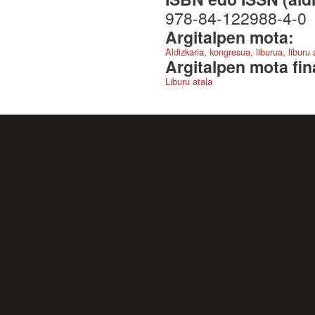
978-84-122988-4-0
Argitalpen mota:
Aldizkaria, kongresua, liburua, liburu
Argitalpen mota fin
Liburu atala