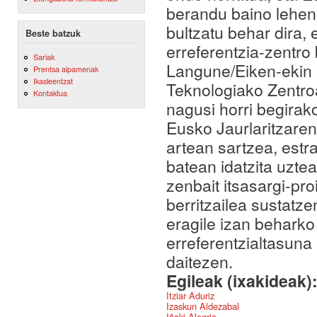
berandu baino lehen.
bultzatu behar dira, 
Beste batzuk
erreferentzia-zentro 
Sariak
Langune/Eiken‐ekin 
Prentsa aipamenak
Ikasleentzat
Teknologiako Zentroa
Kontaktua
nagusi horri begirak
Eusko Jaurlaritzaren
artean sartzea, estra
batean idatzita uztea
zenbait itsasargi-pro
berritzailea sustatze
eragile izan beharko
erreferentzialtasuna
daitezen.
Egileak (ixakideak)
Itziar Aduriz
Izaskun Aldezabal
Iñaki Alegria