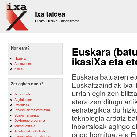
Sk
m
Ixa taldea
co
Euskal Herriko Unibertsitatea
Euskara (batu
Nor gara?
ikasiXa eta e
Hasiera
Aurkezpena
Kideak
Euskara batuaren eto
Euskaltzaindiak Ixa 
Zer egiten dugu?
urrian egin zen biltz
Ikerlerroak
ateratzen ditugu arti
Argitalpenak
Patenteak
estrategikoa du hizk
Proiektuak eta kontratuak
Spin-off enpresa
teknologia ardatz ba
Doktorego programa
inbertsioak egingo d
Master ofiziala
Antolatutako ekintzak
ondo hornitua, eta E
Etengabeko formakuntza