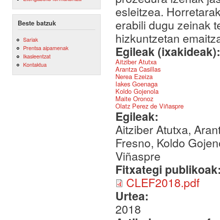
esleitzea. Horretara
erabili dugu zeinak t
Beste batzuk
hizkuntzetan emaitza
Sariak
Egileak (ixakideak)
Prentsa aipamenak
Ikasleentzat
Aitziber Atutxa
Kontaktua
Arantza Casillas
Nerea Ezeiza
Iakes Goenaga
Koldo Gojenola
Maite Oronoz
Olatz Perez de Viñaspre
Egileak:
Aitziber Atutxa, Ara
Fresno, Koldo Gojeno
Viñaspre
Fitxategi publikoak
CLEF2018.pdf
Urtea:
2018