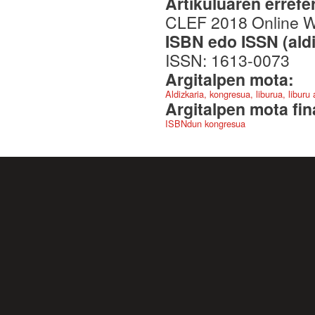
Artikuluaren errefe
CLEF 2018 Online 
ISBN edo ISSN (aldi
ISSN: 1613-0073
Argitalpen mota:
Aldizkaria, kongresua, liburua, liburu
Argitalpen mota fin
ISBNdun kongresua