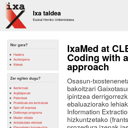
Sk
m
Ixa taldea
co
Euskal Herriko Unibertsitatea
IxaMed at CL
Nor gara?
Coding with 
Hasiera
Aurkezpena
approach
Kideak
Zer egiten dugu?
Osasun-txosteneneta
bakoitzari Gaixotas
Ikerlerroak
Argitalpenak
ipintzea derrigorrez
Patenteak
ebaluaziorako lehiak
Proiektuak eta kontratuak
Spin-off enpresa
Information Extractio
Doktorego programa
hizkuntzetako (frants
Master ofiziala
Antolatutako ekintzak
prozedura izenak ja
Etengabeko formakuntza