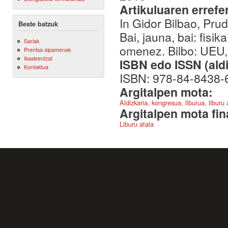
Artikuluaren errefe
In Gidor Bilbao, Pru
Beste batzuk
Bai, jauna, bai: fis
Sariak
omenez. Bilbo: UEU,
Prentsa aipamenak
Ikasleentzat
ISBN edo ISSN (aldi
Kontaktua
ISBN: 978-84-8438-
Argitalpen mota:
Aldizkaria, kongresua, liburua, liburu
Argitalpen mota fin
Liburu atala