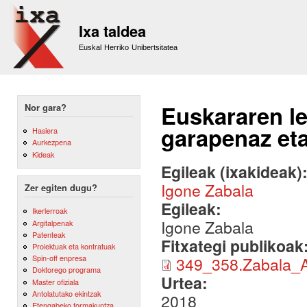
Sk
m
Ixa taldea
co
Euskal Herriko Unibertsitatea
Euskararen le
Nor gara?
garapenaz et
Hasiera
Aurkezpena
Kideak
Egileak (ixakideak)
Igone Zabala
Zer egiten dugu?
Egileak:
Ikerlerroak
Igone Zabala
Argitalpenak
Patenteak
Fitxategi publikoak
Proiektuak eta kontratuak
Spin-off enpresa
349_358.Zabala_
Doktorego programa
Urtea:
Master ofiziala
Antolatutako ekintzak
2018
Etengabeko formakuntza