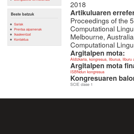
2018
Artikuluaren errefe
Beste batzuk
Proceedings of the 5
Sariak
Computational Lingu
Prentsa aipamenak
Melbourne, Australia,
Ikasleentzat
Kontaktua
Computational Lingui
Argitalpen mota:
Aldizkaria, kongresua, liburua, liburu
Argitalpen mota fin
ISBNdun kongresua
Kongresuaren balor
SCIE clase 1