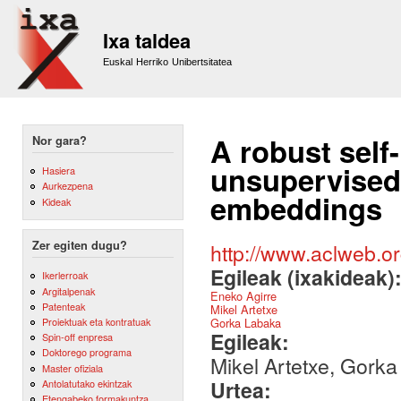
Sk
m
Ixa taldea
co
Euskal Herriko Unibertsitatea
A robust self
Nor gara?
unsupervised
Hasiera
Aurkezpena
embeddings
Kideak
Zer egiten dugu?
http://www.aclweb.o
Egileak (ixakideak)
Ikerlerroak
Argitalpenak
Eneko Agirre
Patenteak
Mikel Artetxe
Gorka Labaka
Proiektuak eta kontratuak
Egileak:
Spin-off enpresa
Doktorego programa
Mikel Artetxe, Gork
Master ofiziala
Urtea:
Antolatutako ekintzak
Etengabeko formakuntza