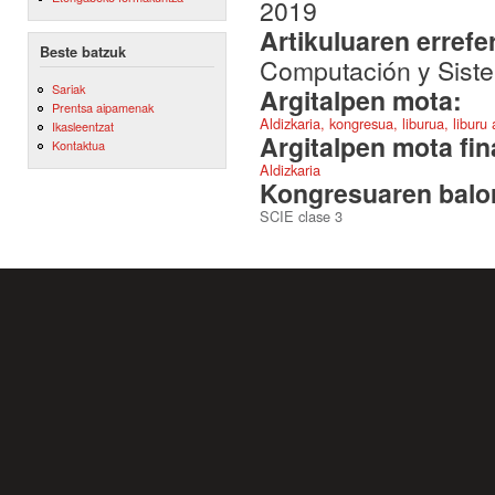
2019
Artikuluaren errefe
Beste batzuk
Computación y Siste
Sariak
Argitalpen mota:
Prentsa aipamenak
Aldizkaria, kongresua, liburua, liburu
Ikasleentzat
Argitalpen mota fin
Kontaktua
Aldizkaria
Kongresuaren balor
SCIE clase 3