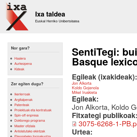
Sk
m
Ixa taldea
co
Euskal Herriko Unibertsitatea
SentiTegi: bu
Nor gara?
Basque lexic
Hasiera
Aurkezpena
Kideak
Egileak (ixakideak)
Jon Alkorta
Zer egiten dugu?
Koldo Gojenola
Mikel Iruskieta
Ikerlerroak
Egileak:
Argitalpenak
Jon Alkorta, Koldo Go
Patenteak
Proiektuak eta kontratuak
Fitxategi publikoak
Spin-off enpresa
Doktorego programa
3075-6268-1-PB.p
Master ofiziala
Urtea:
Antolatutako ekintzak
Etengabeko formakuntza