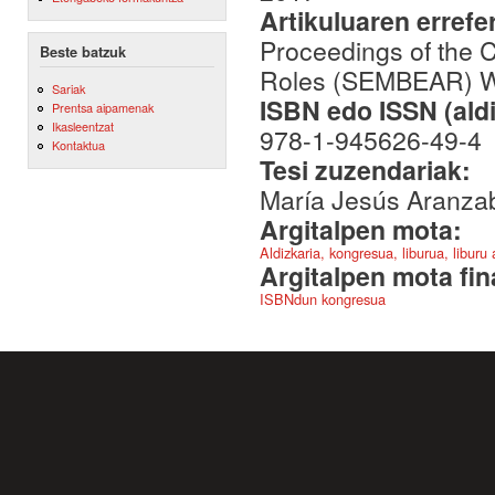
Artikuluaren errefe
Proceedings of the 
Beste batzuk
Roles (SEMBEAR) 
Sariak
ISBN edo ISSN (aldi
Prentsa aipamenak
Ikasleentzat
978-1-945626-49-4
Kontaktua
Tesi zuzendariak:
María Jesús Aranzab
Argitalpen mota:
Aldizkaria, kongresua, liburua, liburu
Argitalpen mota fin
ISBNdun kongresua