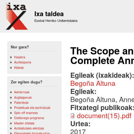
Sk
m
Ixa taldea
co
Euskal Herriko Unibertsitatea
The Scope an
Nor gara?
Complete Anno
Hasiera
Aurkezpena
Kideak
Egileak (ixakideak)
Begoña Altuna
Zer egiten dugu?
Egileak:
Ikerlerroak
Begoña Altuna, Ann
Argitalpenak
Patenteak
Fitxategi publikoak
Proiektuak eta kontratuak
Spin-off enpresa
document(15).pdf
Doktorego programa
Urtea:
Master ofiziala
Antolatutako ekintzak
2017
Etengabeko formakuntza