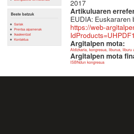
2017
Artikuluaren errefe
Beste batzuk
EUDIA: Euskararen ba
Sariak
https://web-argitalp
Prentsa aipamenak
IdProducts=UHPDF18
Ikasleentzat
Kontaktua
Argitalpen mota:
Aldizkaria, kongresua, liburua, liburu
Argitalpen mota fin
ISBNdun kongresua