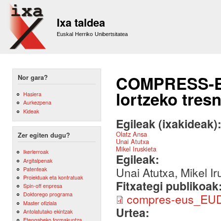
Sk
m
Ixa taldea
co
Euskal Herriko Unibertsitatea
COMPRESS-EUS
Nor gara?
lortzeko tres
Hasiera
Aurkezpena
Kideak
Egileak (ixakideak)
Olatz Ansa
Zer egiten dugu?
Unai Atutxa
Mikel Iruskieta
Ikerlerroak
Egileak:
Argitalpenak
Unai Atutxa, Mikel Ir
Patenteak
Proiektuak eta kontratuak
Fitxategi publikoak
Spin-off enpresa
Doktorego programa
compres-eus_EUD
Master ofiziala
Urtea:
Antolatutako ekintzak
Etengabeko formakuntza