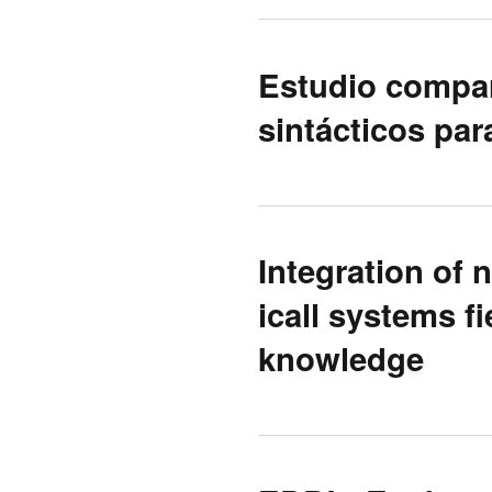
Estudio compar
sintácticos par
Integration of 
icall systems fi
knowledge