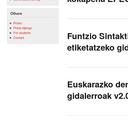
Others
Prizes
Press clipings
Funtzio Sintak
For students
Contact
etiketatzeko gi
Euskarazko den
gidalerroak v2.