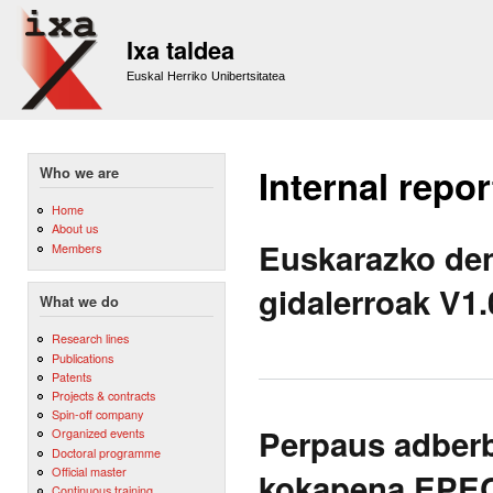
Sk
m
Ixa taldea
co
Euskal Herriko Unibertsitatea
Internal repor
Who we are
Home
About us
Euskarazko den
Members
gidalerroak V1.
What we do
Research lines
Publications
Patents
Projects & contracts
Spin-off company
Perpaus adberb
Organized events
Doctoral programme
Official master
kokapena EPE
Continuous training