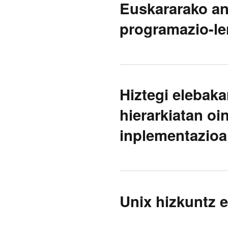
Euskararako ana
programazio-le
Hiztegi elebaka
hierarkiatan oi
inplementazioa
Unix hizkuntz 