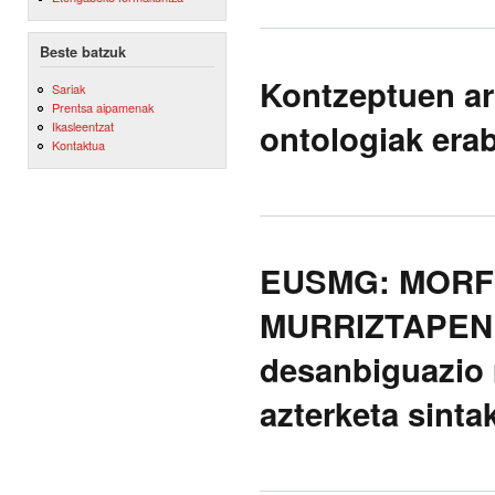
Beste batzuk
Kontzeptuen art
Sariak
Prentsa aipamenak
ontologiak erab
Ikasleentzat
Kontaktua
EUSMG: MORF
MURRIZTAPEN 
desanbiguazio 
azterketa sinta