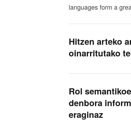
languages form a grea
Hitzen arteko 
oinarritutako t
Rol semantikoe
denbora infor
eraginaz