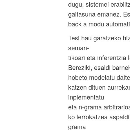
dugu, sistemei erabil
gaitasuna emanez. Esa
back a modu automati
Tesi hau garatzeko h
seman-
tikoari eta inferentzi
Bereziki, esaldi barne
hobeto modelatu daitez
katzen dituen aurreka
inplementatu
eta n-grama arbitrario
ko lerrokatzea aspaldi
grama