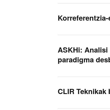
Korreferentzia
ASKHi: Analisi 
paradigma desb
CLIR Teknikak b