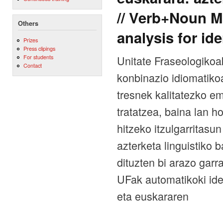
// Verb+Noun M
Others
analysis for ide
Prizes
Press clipings
Unitate Fraseologikoa
For students
Contact
konbinazio idiomatik
tresnek kalitatezko e
tratatzea, baina lan h
hitzeko itzulgarritas
azterketa linguistiko 
dituzten bi arazo garr
UFak automatikoki iden
eta euskararen