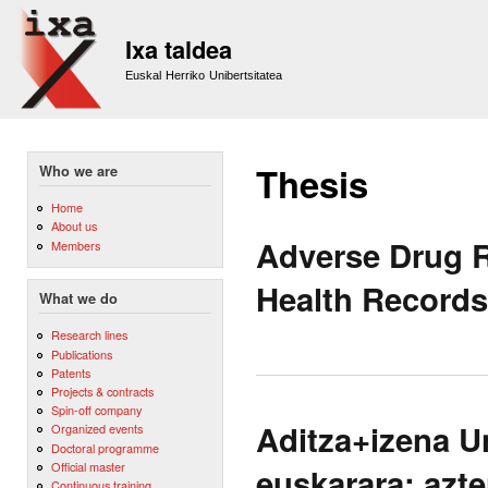
Sk
m
Ixa taldea
co
Euskal Herriko Unibertsitatea
Thesis
Who we are
Home
About us
Adverse Drug R
Members
Health Records 
What we do
Research lines
Publications
Patents
Projects & contracts
Spin-off company
Aditza+izena Un
Organized events
Doctoral programme
Official master
euskarara: azt
Continuous training