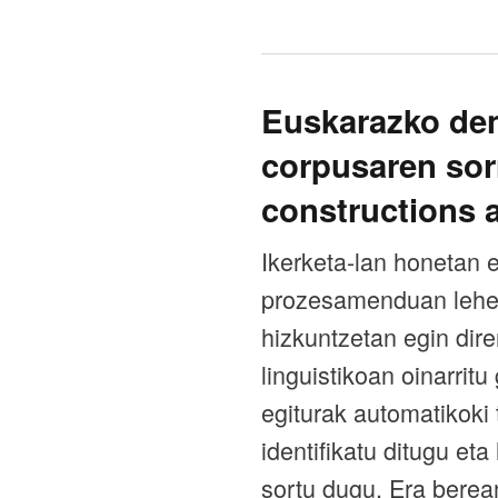
Euskarazko den
corpusaren sor
constructions a
Ikerketa-lan honetan
prozesamenduan lehen 
hizkuntzetan egin dir
linguistikoan oinarrit
egiturak automatikoki 
identifikatu ditugu e
sortu dugu. Era berea