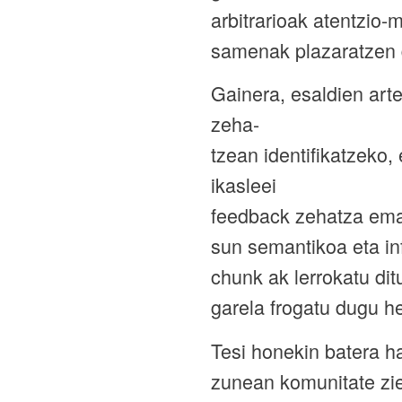
arbitrarioak atentzio-
samenak plazaratzen d
Gainera, esaldien ar
zeha-
tzean identifikatzeko,
ikasleei
feedback zehatza emat
sun semantikoa eta inf
chunk ak lerrokatu di
garela frogatu dugu h
Tesi honekin batera ha
zunean komunitate zien