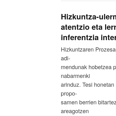
Hizkuntza-uler
atentzio eta le
inferentzia inte
Hizkuntzaren Prozesa
adi-
mendunak hobetzea pos
nabarmenki
arinduz. Tesi honetan
propo-
samen berrien bitart
areagotzen