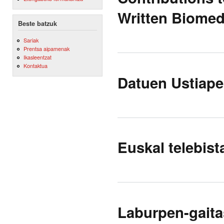
Written Biomed
Beste batzuk
Sariak
Prentsa aipamenak
Ikasleentzat
Kontaktua
Datuen Ustiape
Euskal telebist
Laburpen-gaita