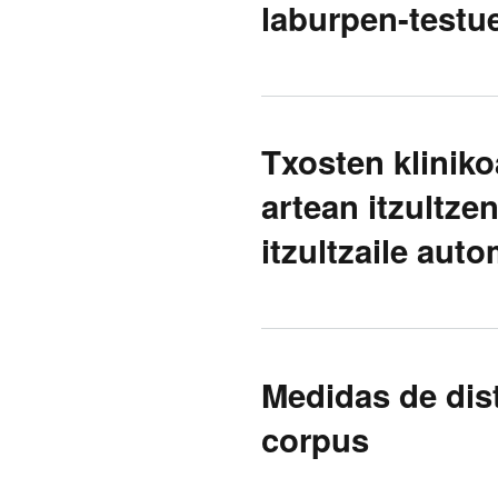
laburpen-test
Txosten kliniko
artean itzultze
itzultzaile aut
Medidas de dis
corpus