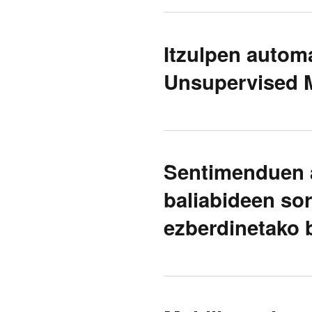
Itzulpen automa
Unsupervised M
Sentimenduen a
baliabideen sor
ezberdinetako b