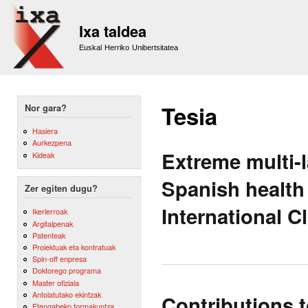
Sk
m
Ixa taldea
co
Euskal Herriko Unibertsitatea
Tesia
Nor gara?
Hasiera
Aurkezpena
Extreme multi-l
Kideak
Spanish health
Zer egiten dugu?
International C
Ikerlerroak
Argitalpenak
Patenteak
Proiektuak eta kontratuak
Spin-off enpresa
Doktorego programa
Master ofiziala
Antolatutako ekintzak
Contributions t
Etengabeko formakuntza