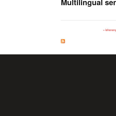
Multilingual se
« lehenen
Orriak