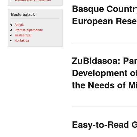
Basque Country
Beste batzuk
European Resea
Sariak
Prentsa aipamenak
Ikasleentzat
Kontaktua
ZuBidasoa: Par
Development of
the Needs of M
Easy-to-Read Ge