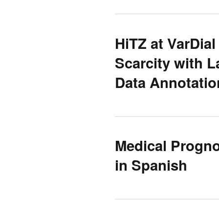
HiTZ at VarDia
Scarcity with 
Data Annotatio
Medical Progno
in Spanish