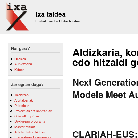
Sk
m
Ixa taldea
co
Euskal Herriko Unibertsitatea
Aldizkaria, ko
Nor gara?
edo hitzaldi 
Hasiera
Aurkezpena
Kideak
Next Generati
Zer egiten dugu?
Models Meet Au
Ikerlerroak
Argitalpenak
Patenteak
Proiektuak eta kontratuak
Spin-off enpresa
Doktorego programa
Master ofiziala
CLARIAH-EUS: 
Antolatutako ekintzak
Etengabeko formakuntza