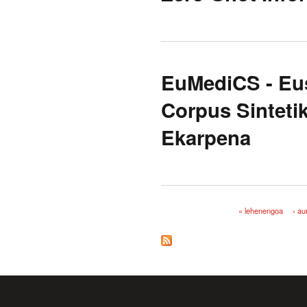
EuMediCS - Eu
Corpus Sintetik
Ekarpena
« lehenengoa
‹ au
Orriak