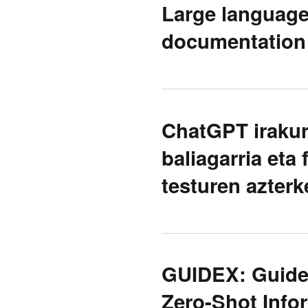
Large language
documentation 
ChatGPT irakur
baliagarria eta 
testuren azterk
GUIDEX: Guided
Zero-Shot Info